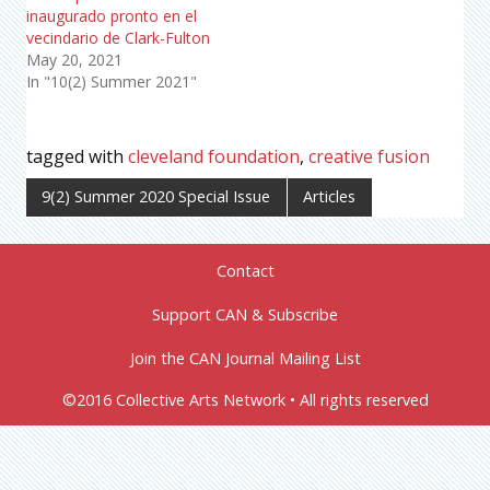
inaugurado pronto en el
vecindario de Clark-Fulton
May 20, 2021
In "10(2) Summer 2021"
tagged with
cleveland foundation
,
creative fusion
9(2) Summer 2020 Special Issue
Articles
Contact
Support CAN & Subscribe
Join the CAN Journal Mailing List
©2016 Collective Arts Network • All rights reserved