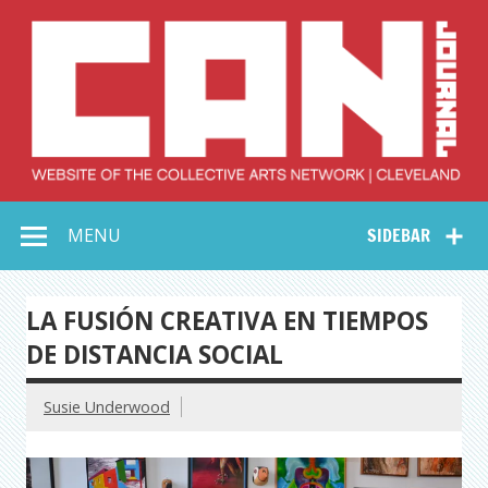
Skip
to
content
Collective Arts
Serving Galleries and Art Organizations of Northeast Ohio
MENU
SIDEBAR
Network –
CAN Journal
LA FUSIÓN CREATIVA EN TIEMPOS
DE DISTANCIA SOCIAL
Susie Underwood