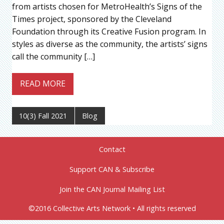
from artists chosen for MetroHealth’s Signs of the
Times project, sponsored by the Cleveland
Foundation through its Creative Fusion program. In
styles as diverse as the community, the artists’ signs
call the community […]
READ MORE
10(3) Fall 2021
Blog
Contact
Support CAN & Subscribe
Join the CAN Journal Mailing List
©2016 Collective Arts Network • All rights reserved