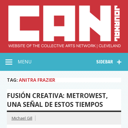
Skip
to
content
Collective Arts
Serving Galleries and Art Organizations of Northeast Ohio
MENU
SIDEBAR
Network –
CAN Journal
TAG:
ANITRA FRAZIER
FUSIÓN CREATIVA: METROWEST,
UNA SEÑAL DE ESTOS TIEMPOS
Michael Gill