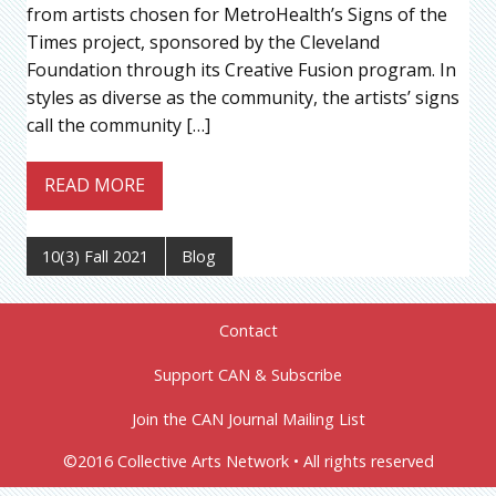
from artists chosen for MetroHealth’s Signs of the
Times project, sponsored by the Cleveland
Foundation through its Creative Fusion program. In
styles as diverse as the community, the artists’ signs
call the community […]
READ MORE
10(3) Fall 2021
Blog
Contact
Support CAN & Subscribe
Join the CAN Journal Mailing List
©2016 Collective Arts Network • All rights reserved