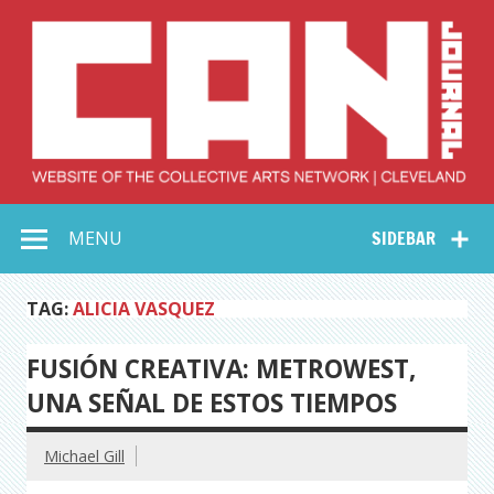
Skip
to
content
Collective Arts
Serving Galleries and Art Organizations of Northeast Ohio
MENU
SIDEBAR
Network –
CAN Journal
TAG:
ALICIA VASQUEZ
FUSIÓN CREATIVA: METROWEST,
UNA SEÑAL DE ESTOS TIEMPOS
Michael Gill