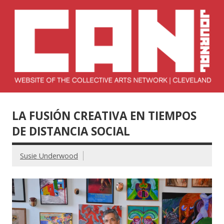
Skip
to
content
Collective Arts
Serving Galleries and Art Organizations of Northeast Ohio
Network –
LA FUSIÓN CREATIVA EN TIEMPOS
CAN Journal
DE DISTANCIA SOCIAL
Susie Underwood