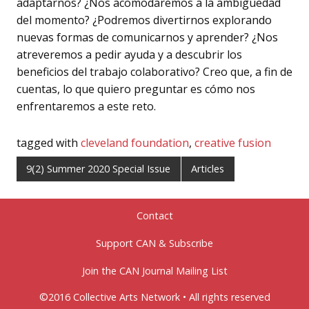
adaptarnos? ¿Nos acomodaremos a la ambigüedad
del momento? ¿Podremos divertirnos explorando
nuevas formas de comunicarnos y aprender? ¿Nos
atreveremos a pedir ayuda y a descubrir los
beneficios del trabajo colaborativo? Creo que, a fin de
cuentas, lo que quiero preguntar es cómo nos
enfrentaremos a este reto.
tagged with
cleveland foundation
,
creative fusion
9(2) Summer 2020 Special Issue
Articles
Contact
Support CAN & Subscribe
Join the CAN Journal Mailing List
©2016 Collective Arts Network • All rights reserved